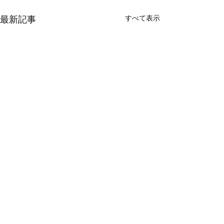
最新記事
すべて表示
コメント
衣装協力のご紹介
衣装協力のご紹