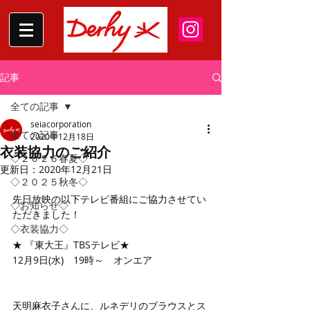
記事
全ての記事
seiacorporation
全ての記事
2020年12月18日
衣装協力のご紹介
◇２０２６春夏◇
更新日：
2020年12月21日
◇２０２５秋冬◇
先日放映の以下テレビ番組にご協力させてい
◇お知らせ◇
ただきました！
◇衣装協力◇
★ 『東大王』TBSテレビ★
12月9日(水)　19時～　オンエア
天明麻衣子さんに、ルネデリのブラウスとス