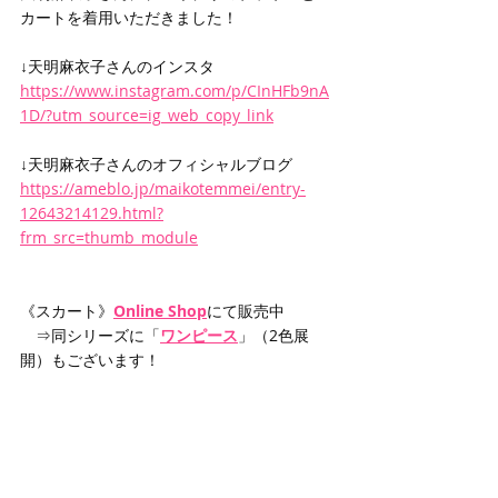
カートを着用いただきました！
↓天明麻衣子さんのインスタ
https://www.instagram.com/p/CInHFb9nA
1D/?utm_source=ig_web_copy_link
↓天明麻衣子さんのオフィシャルブログ
https://ameblo.jp/maikotemmei/entry-
12643214129.html?
frm_src=thumb_module
《スカート》
Online Shop
にて販売中
　⇒同シリーズに「
ワンピース
」（2色展
開）もございます！