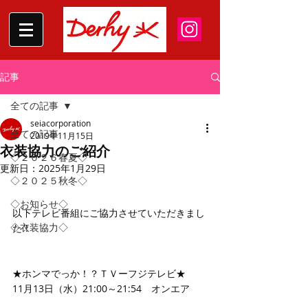
記事
全ての記事
seiacorporation
全ての記事
2019年11月15日
衣装協力のご紹介
◇２０２６春夏◇
更新日：
2025年1月29日
◇２０２５秋冬◇
◇お知らせ◇
以下テレビ番組にご協力させていただきまし
◇衣装協力◇
た！
★ホンマでっか！？ＴＶーフジテレビ★
11月13日（水）21:00～21:54　オンエア