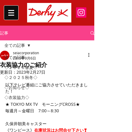
記事
全ての記事
seiacorporation
全ての記事
2019年9月6日
衣装協力のご紹介
◇２０２６春夏◇
更新日：
2023年2月27日
◇２０２５秋冬◇
以下テレビ番組にご協力させていただきまし
◇お知らせ◇
た！
◇衣装協力◇
★ TOKYO MX TV　モーニングCROSS★
毎週月～金曜日　7:00～8:30　
久保井朝美キャスター 
《ワンピース》
在庫状況はお問合せ下さい❣