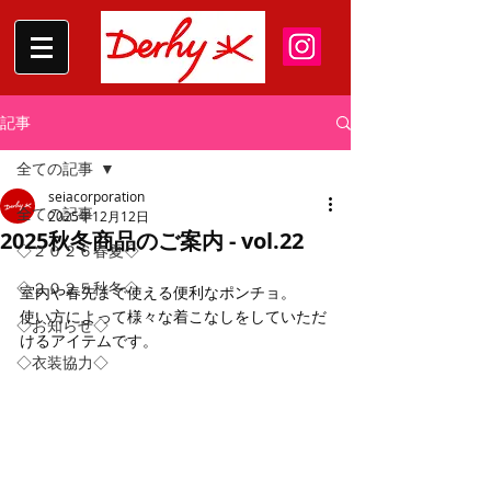
記事
全ての記事
seiacorporation
全ての記事
2025年12月12日
2025秋冬商品のご案内 - vol.22
◇２０２６春夏◇
◇２０２５秋冬◇
室内や春先まで使える便利なポンチョ。
使い方によって様々な着こなしをしていただ
◇お知らせ◇
けるアイテムです。
◇衣装協力◇