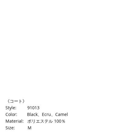
《コート》
Style:　　  91013
Color: 　　Black、Ecru、Camel
Material:   ポリエステル 100％
Size:　　　M