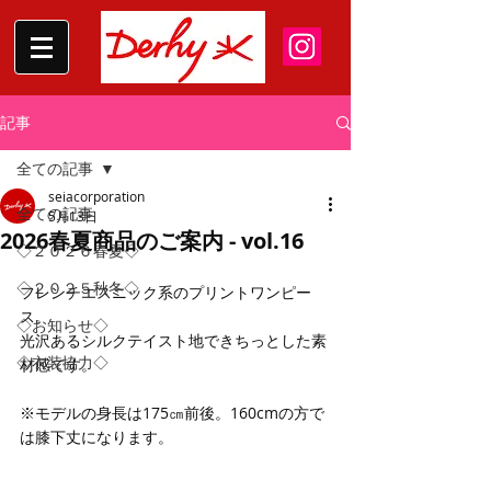
記事
全ての記事
seiacorporation
全ての記事
5月13日
2026春夏商品のご案内 - vol.16
◇２０２６春夏◇
◇２０２５秋冬◇
フレンチエスニック系のプリントワンピー
ス。
◇お知らせ◇
光沢あるシルクテイスト地できちっとした素
◇衣装協力◇
材感です。
※モデルの身長は175㎝前後。160cmの方で
は膝下丈になります。