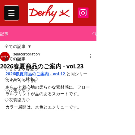
記事
全ての記事
seiacorporation
全ての記事
7月3日
2026春夏商品のご案内 - vol.23
◇２０２６春夏◇
2026春夏商品のご案内 - vol.12
と同シリー
◇２０２５秋冬◇
ズのプリント柄。
さらっと着心地の柔らかな素材感に、
フロー
◇お知らせ◇
ラルプリントが品のあるスカートです。
◇衣装協力◇
カラー展開は、水色とエクリューです。