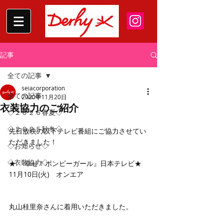
記事
全ての記事
seiacorporation
全ての記事
2020年11月20日
衣装協力のご紹介
◇２０２６春夏◇
◇２０２５秋冬◇
先日放映の以下テレビ番組にご協力させてい
ただきました！
◇お知らせ◇
◇衣装協力◇
★ 『幸せ！ポンビーガール』日本テレビ★
11月10日(火)　オンエア
丸山桂里奈さんに着用いただきました。