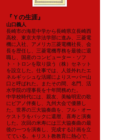
『Ｙの生涯』
山口義人
長崎市の海星中学から長崎県立長崎西
高校、東京大学法学部に進み、三菱電
機に入社、アメリカ三菱電機社長、会
長を歴任し、三菱電機専務を最後に退
職し、国産のコンピューター・ソフ
ト・トロンを取り扱う（株）セネット
を設立した。仕事では、人並外れたエ
ネルギッシュな活躍によりスーパー山
口と呼ばれた。またその間、名門、活
水学院の理事長を十年間務めた。
中学校時代には、親友、美輪明宏の歌
にピアノ伴奏し、九州大会で優勝し
た。世界の三大協奏曲を、フル・オー
ケストラをバックに還暦、喜寿と演奏
した。次回の米寿には三大協奏曲の最
後の一つを演奏し、完成する計画を立
てている。キリスト教教育に熱心で、