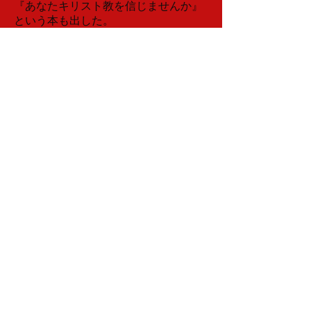
『あなたキリスト教を信じませんか』
という本も出した。
￥1,300円（送料、消費税込）
注文する（送料・消費税込）
『蟇鳴集
』
俳句・漢詩
宮野徹志（志風）
九州大学工学部卒。建設部門技術士。
（株）日建設計に勤務し、日本、中近
東、東南アジアの港湾施設や地下街や
プラント基地などの建設設計、監修な
どを手掛けた。
一方、文芸を愛し、退職後は、漢詩の
指導をし、俳句では数々の受賞を受け
た。本書は、漢詩、俳句、北海道紀行
の三部構成となっている。
生家はクルソン峡の近くにある。ク
ルソン峡には、日本で二番目に古い臨
済宗の端山寺があったが、明治の廃仏