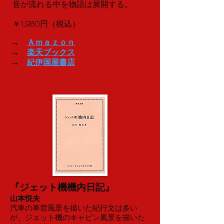
音が流れる中を物語は展開する。
￥1,980円（税込）
→
Ａｍａｚｏｎ
→
楽天ブックス
→
紀伊国屋書店
『ジェット機機内日記』
山本悦夫
汽車の車窓風景を描いた紀行文は多い
が、ジェット機のキャビン風景を描いた