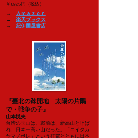
￥1,925円（税込）
→
Ａｍａｚｏｎ
→
楽天ブックス
→
紀伊国屋書店
『
臺北の疎開地 太陽の片隅
で・戦争の子
』
山本悦夫
台湾の玉山は、戦前は、新高山と呼ば
れ、日本一高い山だった。「ニイタカ
ヤマノボレ」という打電とともに日本